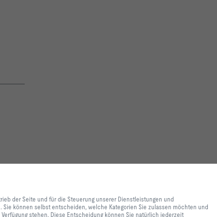
lebnis und einfache
ite und für die Steuerung
trieb der Seite und für die Steuerung unserer Dienstleistungen und
e lediglich zu
en. Sie können selbst entscheiden, welche Kategorien Sie zulassen möchten und
 Inhalte genutzt werden. Sie
ur Verfügung stehen. Diese Entscheidung können Sie natürlich jederzeit