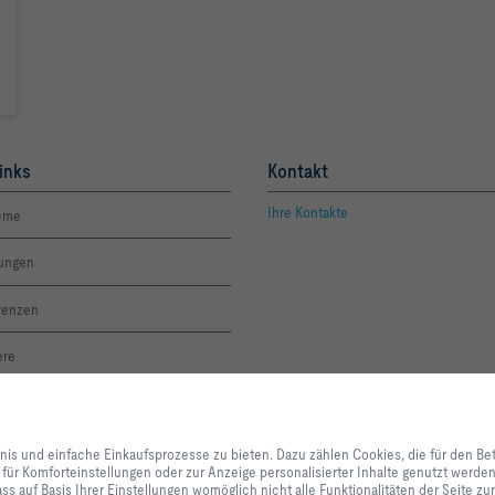
inks
Kontakt
Ihre Kontakte
eme
tungen
renzen
ere
dorte TROX weltweit
Mit Klick auf den Button erlauben Sie uns, Ihnen ein optimales Webseiten-Er
Einkaufsprozesse zu bieten. Dazu zählen Cookies, die für den Betrieb der Se
X ACADEMY
bnis und einfache Einkaufsprozesse zu bieten. Dazu zählen Cookies, die für den Be
unserer Dienstleistungen und Anwendungen notwendig sind, sowie solche, di
 für Komforteinstellungen oder zur Anzeige personalisierter Inhalte genutzt werd
Statistikzwecken, für Komforteinstellungen oder zur Anzeige personalisierter
ss auf Basis Ihrer Einstellungen womöglich nicht alle Funktionalitäten der Seite z