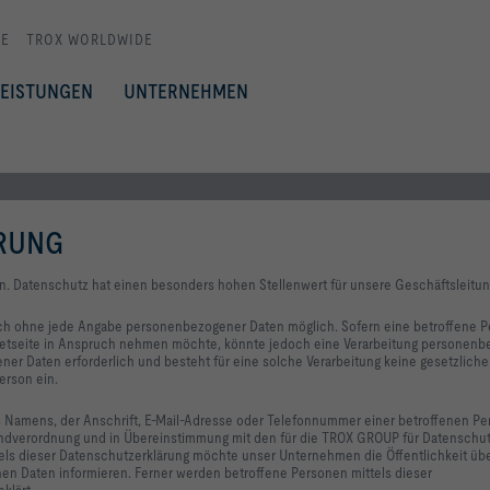
E
TROX WORLDWIDE
LEISTUNGEN
UNTERNEHMEN
RUNG
n. Datenschutz hat einen besonders hohen Stellenwert für unsere Geschäftsleitun
ich ohne jede Angabe personenbezogener Daten möglich. Sofern eine betroffene 
etseite in Anspruch nehmen möchte, könnte jedoch eine Verarbeitung personenb
ner Daten erforderlich und besteht für eine solche Verarbeitung keine gesetzliche
erson ein.
 Namens, der Anschrift, E-Mail-Adresse oder Telefonnummer einer betroffenen Pe
rundverordnung und in Übereinstimmung mit den für die TROX GROUP für Datenschu
s dieser Datenschutzerklärung möchte unser Unternehmen die Öffentlichkeit übe
n Daten informieren. Ferner werden betroffene Personen mittels dieser
klärt.