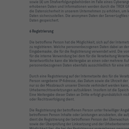
sowie (4) um Strafverfolgungsbehörden im Falle eines Cyberangr
erhobenen Daten und Informationen werden durch die TROX GROU
die Datensicherheit in unserem Unternehmen zu erhöhen, um le
Daten sicherzustellen. Die anonymen Daten der Server-Logfil
Daten gespeichert.
6 Registrierung
Die betroffene Person hat die Möglichkeit, sich auf der Intern
zu registrieren. Welche personenbezogenen Daten dabei an den f
Eingabemaske, die für die Registrierung verwendet wird. Die 
für die interne Verwendung bei dem für die Verarbeitung Verant
Verantwortliche kann die Weitergabe an einen oder mehrere Auftr
personenbezogenen Daten ebenfalls ausschließlich für eine int
Durch eine Registrierung auf der Internetseite des für die Verar
Person vergebene IP-Adresse, das Datum sowie die Uhrzeit der R
nur so der Missbrauch unserer Dienste verhindert werden kann,
Urheberrechtsverletzungen aufzuklären. Insofern ist die Speich
Eine Weitergabe dieser Daten an Dritte erfolgt grundsätzlich nic
oder Rechtsverfolgung dient.
Die Registrierung der betroffenen Person unter freiwilliger An
betroffenen Person Inhalte oder Leistungen anzubieten, die au
dient die Registrierung der betroffenen Person der Überwachu
sowie der Überprüfung der Linksetzung und der Urheberbenenn
Möglichkeit frei, die bei der Registrierung angegebenen perso