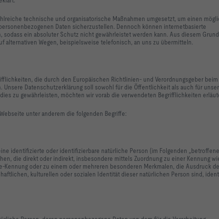
 zahlreiche technische und organisatorische Maßnahmen umgesetzt, um einen mögli
n personenbezogenen Daten sicherzustellen. Dennoch können internetbasierte
, sodass ein absoluter Schutz nicht gewährleistet werden kann. Aus diesem Grund
 alternativen Wegen, beispielsweise telefonisch, an uns zu übermitteln.
flichkeiten, die durch den Europäischen Richtlinien- und Verordnungsgeber beim 
nsere Datenschutzerklärung soll sowohl für die Öffentlichkeit als auch für uns
dies zu gewährleisten, möchten wir vorab die verwendeten Begrifflichkeiten erläut
Webseite unter anderem die folgenden Begriffe:
ne identifizierte oder identifizierbare natürliche Person (im Folgenden „betroffen
sehen, die direkt oder indirekt, insbesondere mittels Zuordnung zu einer Kennung w
ine-Kennung oder zu einem oder mehreren besonderen Merkmalen, die Ausdruck de
tlichen, kulturellen oder sozialen Identität dieser natürlichen Person sind, identi
 natürliche Person, deren personenbezogene Daten von dem für die Verarbeitung