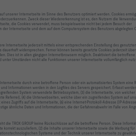
uf unserer Internetseite im Sinne des Benutzers optimiert werden. Cookies ermög
wiederzuerkennen. Zweck dieser Wiedererkennung ist es, den Nutzern die Verwendu
netseite, die Cookies verwendet, muss beispielsweise nicht bei jedem Besuch der
von der Internetseite und dem auf dem Computersystem des Benutzers abgelegten 
re Internetseite jederzeit mittels einer entsprechenden Einstellung des genutzte
 dauerhaft widersprechen. Ferner können bereits gesetzte Cookies jederzeit über
. Dies ist in allen gängigen Internetbrowsern möglich. Deaktiviert die betroffene
 unter Umständen nicht alle Funktionen unserer Internetseite vollumfänglich nutz
Internetseite durch eine betroffene Person oder ein automatisiertes System eine 
 und Informationen werden in den Logfiles des Servers gespeichert. Erfasst werd
ugreifenden System verwendete Betriebssystem, (3) die Internetseite, von welcher
te Referrer), (4) die Unterwebseiten, welche über ein zugreifendes System auf uns
ines Zugriffs auf die Internetseite, (6) eine Internet-Protokoll-Adresse (IP-Adresse)
stige ähnliche Daten und Informationen, die der Gefahrenabwehr im Falle von Angr
ieht die TROX GROUP keine Rückschlüsse auf die betroffene Person. Diese Informa
te korrekt auszuliefern, (2) die Inhalte unserer Internetseite sowie die Werbung für
rmationstechnologischen Systeme und der Technik unserer Internetseite zu gewährl