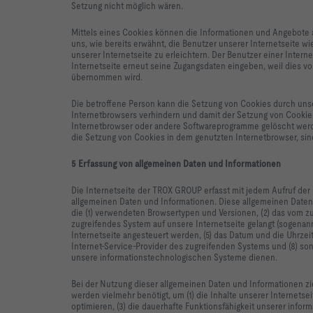
Setzung nicht möglich wären.
Mittels eines Cookies können die Informationen und Angebote a
uns, wie bereits erwähnt, die Benutzer unserer Internetseite 
unserer Internetseite zu erleichtern. Der Benutzer einer Inter
Internetseite erneut seine Zugangsdaten eingeben, weil dies 
übernommen wird.
Die betroffene Person kann die Setzung von Cookies durch unse
Internetbrowsers verhindern und damit der Setzung von Cookies
Internetbrowser oder andere Softwareprogramme gelöscht werden
die Setzung von Cookies in dem genutzten Internetbrowser, sind
5 Erfassung von allgemeinen Daten und Informationen
Die Internetseite der TROX GROUP erfasst mit jedem Aufruf der 
allgemeinen Daten und Informationen. Diese allgemeinen Daten
die (1) verwendeten Browsertypen und Versionen, (2) das vom z
zugreifendes System auf unsere Internetseite gelangt (sogenann
Internetseite angesteuert werden, (5) das Datum und die Uhrzeit e
Internet-Service-Provider des zugreifenden Systems und (8) son
unsere informationstechnologischen Systeme dienen.
Bei der Nutzung dieser allgemeinen Daten und Informationen z
werden vielmehr benötigt, um (1) die Inhalte unserer Internetsei
optimieren, (3) die dauerhafte Funktionsfähigkeit unserer info