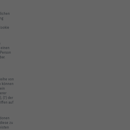
lichen
ng
Cookie
n
 einen
 Person
bar.
Reihe von
en können
 ein
erer
, (7) der
iffen auf
tionen
 diese zu
eisten