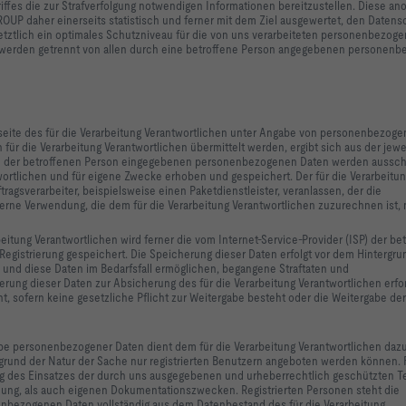
iffes die zur Strafverfolgung notwendigen Informationen bereitzustellen. Diese a
P daher einerseits statistisch und ferner mit dem Ziel ausgewertet, den Datens
tztlich ein optimales Schutzniveau für die von uns verarbeiteten personenbezog
es werden getrennt von allen durch eine betroffene Person angegebenen personen
etseite des für die Verarbeitung Verantwortlichen unter Angabe von personenbezog
ür die Verarbeitung Verantwortlichen übermittelt werden, ergibt sich aus der jewe
von der betroffenen Person eingegebenen personenbezogenen Daten werden aussch
wortlichen und für eigene Zwecke erhoben und gespeichert. Der für die Verarbeitu
agsverarbeiter, beispielsweise einen Paketdienstleister, veranlassen, der die
erne Verwendung, die dem für die Verarbeitung Verantwortlichen zuzurechnen ist, 
beitung Verantwortlichen wird ferner die vom Internet-Service-Provider (ISP) der be
egistrierung gespeichert. Die Speicherung dieser Daten erfolgt vor dem Hintergru
 und diese Daten im Bedarfsfall ermöglichen, begangene Straftaten und
erung dieser Daten zur Absicherung des für die Verarbeitung Verantwortlichen erfor
ht, sofern keine gesetzliche Pflicht zur Weitergabe besteht oder die Weitergabe der 
gabe personenbezogener Daten dient dem für die Verarbeitung Verantwortlichen dazu
fgrund der Natur der Sache nur registrierten Benutzern angeboten werden können. 
ng des Einsatzes der durch uns ausgegebenen und urheberrechtlich geschützten T
ung, als auch eigenen Dokumentationszwecken. Registrierten Personen steht die
nenbezogenen Daten vollständig aus dem Datenbestand des für die Verarbeitung