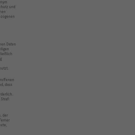
nonym
chutz und
enen
bezogenen
enen Daten
iligen
ließlich
ng
nutzt.
troffenen
nd, dass
derlich.
Straf-
, der
Ferner
exte,