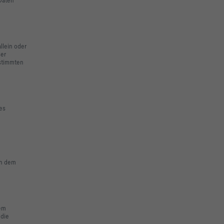
allein oder
ser
estimmten
des
ch dem
dem
 die