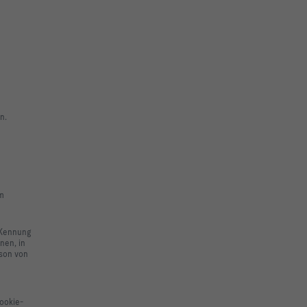
n.
em
 Kennung
nen, in
rson von
Cookie-