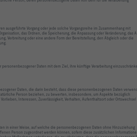
fahren ausgeführte Vorgang oder jede solche Vorgangsreihe im Zusammenhang mit
rganisation, das Ordnen, die Speicherung, die Anpassung oder Veränderung, das A
ng, Verbreitung oder eine andere Form der Bereitstellung, den Abgleich oder die
ung.
er personenbezogener Daten mit dem Ziel, ihre künftige Verarbeitung einzuschränk
nenbezogener Daten, die darin besteht, dass diese personenbezogenen Daten verwen
natürliche Person beziehen, zu bewerten, insbesondere, um Aspekte bezüglich
 Vorlieben, Interessen, Zuverlässigkeit, Verhalten, Aufenthaltsort oder Ortswechsel
ten in einer Weise, auf welche die personenbezogenen Daten ohne Hinzuziehung
roffenen Person zugeordnet werden können, sofern diese zusätzlichen Information
rischen Maßnahmen unterliegen, die gewährleisten, dass die personenbezogenen 