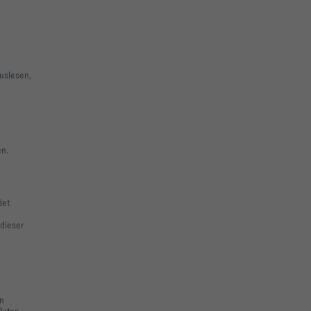
uslesen,
en.
det
 dieser
en
Daten