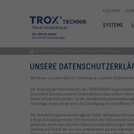
KONTAKT
HOM
SYSTEME
Side Services
Unsere Datenschutzerklärung
Home
UNSERE DATENSCHUTZERKLÄ
Wir freuen uns sehr über Ihr Interesse an unserem Unternehme
Die Nutzung der Internetseiten der TROX GROUP ist grundsätzl
besondere Services unseres Unternehmens über unsere Intern
Daten erforderlich werden. Ist die Verarbeitung personenbezoge
Grundlage, holen wir generell die Einwilligung der betroffenen P
Die Verarbeitung personenbezogener Daten, beispielsweise des
erfolgt im Einklang mit den Erfordernissen der Datenschutz-G
geltenden landesspezifischen Datenschutzbestimmungen. Mittel
Umfang und Zweck der von uns verarbeiteten personenbezogene
Datenschutzerklärung über die ihnen zustehenden Rechte aufge