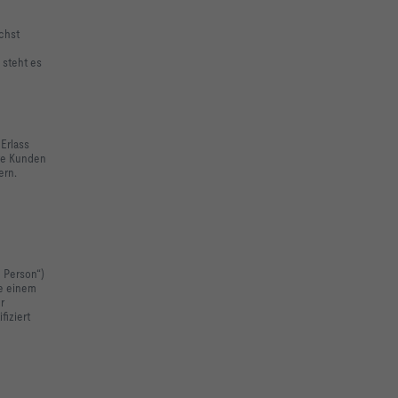
chst
 steht es
Erlass
ere Kunden
ern.
e Person“)
ie einem
r
fiziert