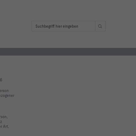
g.
Person
ezogener
rson,
tz
r Art,