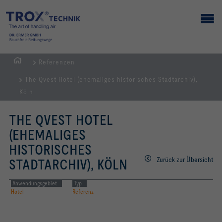
Referenzen
Home
The Qvest Hotel (ehemaliges historisches Stadtarchiv),
Köln
THE QVEST HOTEL
(EHEMALIGES
HISTORISCHES
Zurück zur Übersicht
STADTARCHIV), KÖLN
Anwendungsgebiet
Typ
Hotel
Referenz