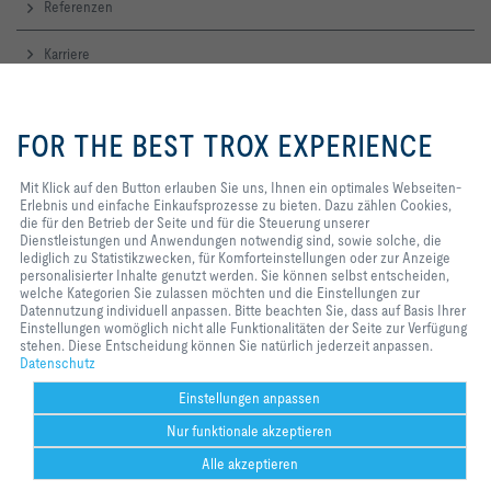
Referenzen
Karriere
Standorte TROX weltweit
Mit Klick auf den Button erlauben
Sie uns, Ihnen ein optimales
FOR THE BEST TROX EXPERIENCE
TROX ACADEMY
Webseiten-Erlebnis und einfache
Einkaufsprozesse zu bieten. Dazu
zählen Cookies, die für den
Mit Klick auf den Button erlauben Sie uns, Ihnen ein optimales Webseiten-
Betrieb der Seite und für die
Erlebnis und einfache Einkaufsprozesse zu bieten. Dazu zählen Cookies,
Kontakt
Steuerung unserer
die für den Betrieb der Seite und für die Steuerung unserer
Dienstleistungen und
Dienstleistungen und Anwendungen notwendig sind, sowie solche, die
Ihre Kontakte
Anwendungen notwendig sind,
lediglich zu Statistikzwecken, für Komforteinstellungen oder zur Anzeige
sowie solche, die lediglich zu
personalisierter Inhalte genutzt werden. Sie können selbst entscheiden,
Statistikzwecken, für
welche Kategorien Sie zulassen möchten und die Einstellungen zur
Komforteinstellungen oder zur
Datennutzung individuell anpassen. Bitte beachten Sie, dass auf Basis Ihrer
Anzeige personalisierter Inhalte
Einstellungen womöglich nicht alle Funktionalitäten der Seite zur Verfügung
genutzt werden. Sie können selbst
stehen. Diese Entscheidung können Sie natürlich jederzeit anpassen.
Home
Kontakt
Impressum
Einkaufsbedingungen
AGB
Datenschutz
entscheiden, welche Kategorien
Datenschutz
Sie zulassen möchten und die
Disclaimer
2026 © TROX Dr. Ermer GmbH
Einstellungen zur Datennutzung
Einstellungen anpassen
individuell anpassen. Bitte
Nur funktionale akzeptieren
beachten Sie, dass auf Basis Ihrer
Einstellungen womöglich nicht alle
Alle akzeptieren
Funktionalitäten der Seite zur
Verfügung stehen. Diese
Cookie-Einstellungen