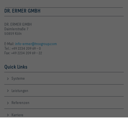
DR. ERMER GMBH
DR. ERMER GMBH
Daimlerstraße 7
50859 Köln
E-Mail:
info-ermer@troxgroup.com
Tel.: +49 2234 209 69 - 0
Fax: +49 2234 209 69 - 22
Quick Links
Systeme
Leistungen
Referenzen
Karriere
Standorte TROX weltweit