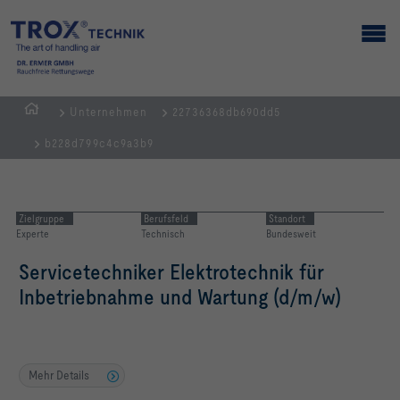
Unternehmen
22736368db690dd5
Home
b228d799c4c9a3b9
Zielgruppe
Berufsfeld
Standort
Experte
Technisch
Bundesweit
Servicetechniker Elektrotechnik für
Inbetriebnahme und Wartung (d/m/w)
Mehr Details