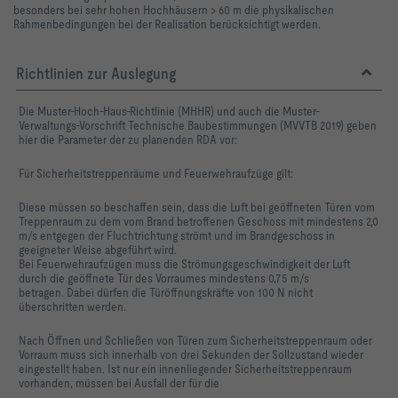
besonders bei sehr hohen Hochhäusern > 60 m die physikalischen
Rahmenbedingungen bei der Realisation berücksichtigt werden.
Richtlinien zur Auslegung
Die Muster-Hoch-Haus-Richtlinie (MHHR) und auch die Muster-
Verwaltungs-Vorschrift Technische Baubestimmungen (MVVTB 2019) geben
hier die Parameter der zu planenden RDA vor:
Für Sicherheitstreppenräume und Feuerwehraufzüge gilt:
Diese müssen so beschaffen sein, dass die Luft bei geöffneten Türen vom
Treppenraum zu dem vom Brand betroffenen Geschoss mit mindestens 2,0
m/s entgegen der Fluchtrichtung strömt und im Brandgeschoss in
geeigneter Weise abgeführt wird.
Bei Feuerwehraufzügen muss die Strömungsgeschwindigkeit der Luft
durch die geöffnete Tür des Vorraumes mindestens 0,75 m/s
betragen
.
Dabei dürfen die Türöffnungskräfte von 100 N nicht
überschritten werden.
Nach Öffnen und Schließen von Türen zum Sicherheitstreppenraum oder
Vorraum muss sich innerhalb von drei Sekunden der Sollzustand wieder
eingestellt haben.
Ist nur ein innenliegender Sicherheitstreppenraum
vorhanden, müssen bei Ausfall der für die