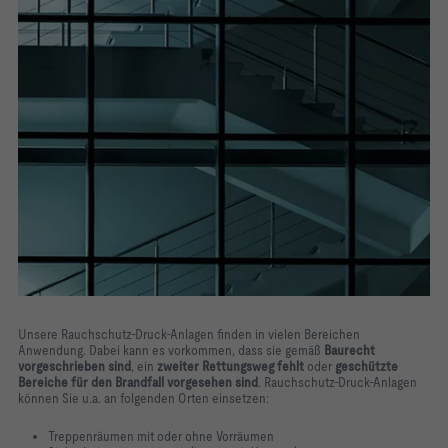
Unsere Rauchschutz-Druck-Anlagen finden in vielen Bereichen
Anwendung. Dabei kann es vorkommen, dass sie gemäß
Baurecht
vorgeschrieben sind
, ein
zweiter Rettungsweg fehlt
oder
geschützte
Bereiche für den Brandfall vorgesehen sind
. Rauchschutz-Druck-Anlagen
können Sie u.a. an folgenden Orten einsetzen:
Treppenräumen mit oder ohne Vorräumen