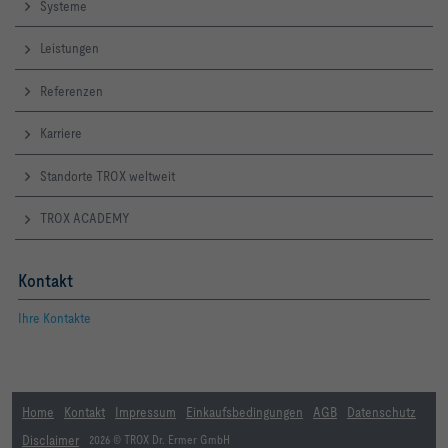
Systeme
Leistungen
Referenzen
Karriere
Standorte TROX weltweit
TROX ACADEMY
Kontakt
Ihre Kontakte
Home
Kontakt
Impressum
Einkaufsbedingungen
AGB
Datenschutz
Disclaimer
2026 © TROX Dr. Ermer GmbH